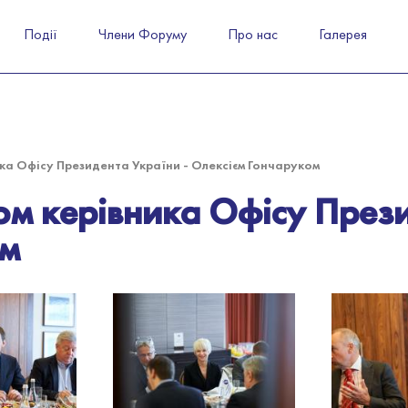
Події
Члени Форуму
Про нас
Галерея
ика Офісу Президента України - Олексієм Гончаруком
ом керівника Офісу През
ом