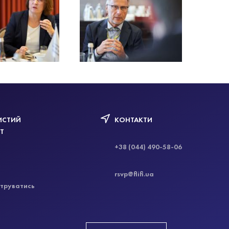
ИСТИЙ
КОНТАКТИ
ЕТ
+38 (044) 490-58-06
rsvp@flifi.ua
труватись