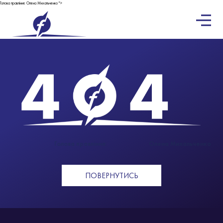
Голова правління:
Олена Михальченко
">
Голова правління:
Олена Михальченко
ПОВЕРНУТИСЬ